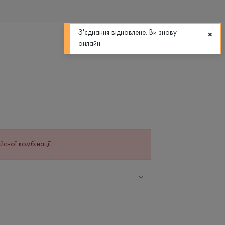
0
0
З'єднання відновлене. Ви знову
онлайн.
йсної комбінації.