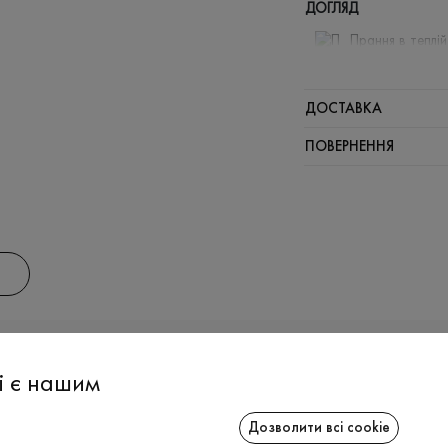
ДОГЛЯД
Прання в теплі
Відбілюв
Прасувати
ДОСТАВКА
Можна від
ПОВЕРНЕННЯ
Хімчистка
АС
ІНФОРМАЦІЯ
СПІВРОБІТ
і є нашим
Дозволити всі cookie