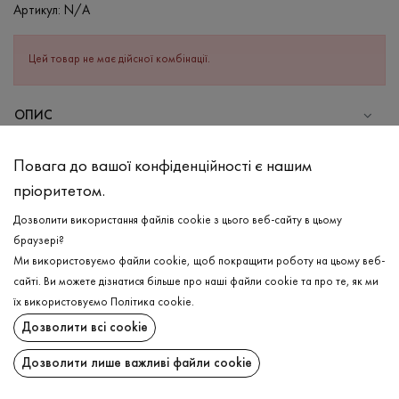
Артикул:
N/A
Цей товар не має дійсної комбінації.
ОПИС
СКЛАД
Повага до вашої конфіденційності є нашим
Бавовна - 95%, Еластан - 5%
пріоритетом.
ДОГЛЯД
Дозволити використання файлів cookie з цього веб-сайту в цьому
Прання в холодній воді (до 30 ° C)
браузері?
Ми використовуємо файли cookie, щоб покращити роботу на цьому веб-
Відбілювання заборонено
сайті. Ви можете дізнатися більше про наші файли cookie та про те, як ми
Прасувати при середній температурі
ДОСТАВКА
їх використовуємо
Політика cookie
.
Щадний віджим і сушка
Дозволити всі cookie
ПОВЕРНЕННЯ
Щадна хімчистка
Дозволити лише важливі файли cookie
Поширити: