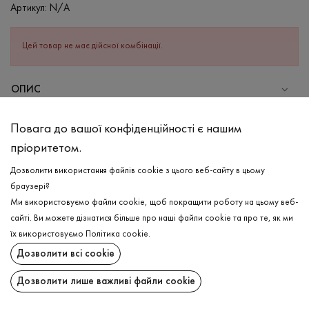
Артикул:
N/A
Цей товар не має дійсної комбінації.
ОПИС
Бавовняна футболка в оливковому кольорі. Виріб вільного
Повага до вашої конфіденційності є нашим
фасону з широким рукавом та зі cпущеною лінією
пріоритетом.
плеча.Футболка з оздоблювальними строками по нижніх зрізах
та по шву пришивання горловини. Завдяки 100% бавовняному
Дозволити використання файлів cookie з цього веб-сайту в цьому
складу, носити футболку дуже комфортно та зручно, адже в
браузері?
будь-яку погоду відчувається легкість.
Ми використовуємо файли cookie, щоб покращити роботу на цьому веб-
сайті. Ви можете дізнатися більше про наші файли cookie та про те, як ми
СКЛАД
ДОСТАВКА
їх використовуємо
Політика cookie
.
Бавовна - 100%
Дозволити всі cookie
ПОВЕРНЕННЯ
ДОГЛЯД
Дозволити лише важливі файли cookie
Прання в теплій воді (до 40°С)
Поширити: