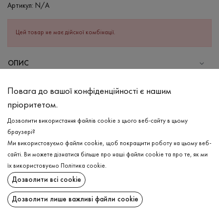
Артикул:
N/A
Цей товар не має дійсної комбінації.
ОПИС
Бавовняна футболка в трав'яно-зеленому кольорі. Виріб
Повага до вашої конфіденційності є нашим
вільного крою з широким подовженим рукавом та круглою
пріоритетом.
горловиною. Має гарну щільність, не просвічується, але й
водночас комфортно та гармонічно лягає по фігурі.
Дозволити використання файлів cookie з цього веб-сайту в цьому
Футболка має різні варіації кольорів, що поєднуються з будь-
браузері?
яким низом.
Ми використовуємо файли cookie, щоб покращити роботу на цьому веб-
сайті. Ви можете дізнатися більше про наші файли cookie та про те, як ми
СКЛАД
ДОСТАВКА
їх використовуємо
Політика cookie
.
Бавовна - 95%, Еластан - 5%
Дозволити всі cookie
ПОВЕРНЕННЯ
ДОГЛЯД
Дозволити лише важливі файли cookie
Прання в холодній воді (до 30 ° C)
Поширити: