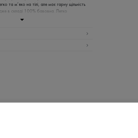
гко та м’яко на тілі, але має гарну щільність
адже в складі 100% бавовна. Легко
и стилями та елементами одягу!
ній воді (до 30 ° C)
заборонено
середній температурі
і сушка
ка
Email:
info@promin.ua
НИЦТВО
UA
Телефон:
+38 044 333-48-19