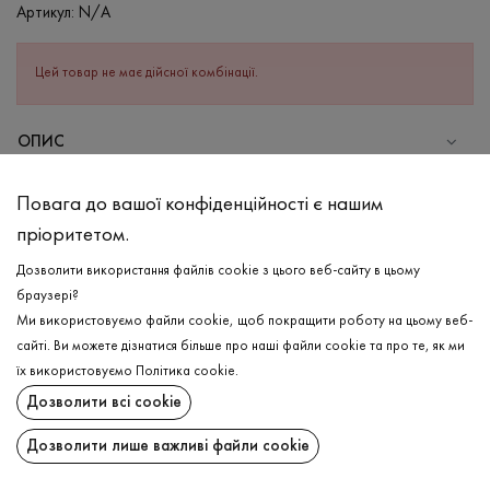
Артикул:
N/A
Цей товар не має дійсної комбінації.
ОПИС
Відчувайте комфорт та легкість в чоловічій базовій футболці в
Повага до вашої конфіденційності є нашим
кольорі капучіно, в складі якої високоякісна бавовна та
пріоритетом.
невелике додавання еластану. Виріб має класичний короткий
рукав та круглу горловину з дворядковим швом. Завдяки
Дозволити використання файлів cookie з цього веб-сайту в цьому
високоякісному складу, навіть в самі спекотні дні, відчувається
браузері?
легкість. Добре комбінується як зі спортивним низом, так і
Ми використовуємо файли cookie, щоб покращити роботу на цьому веб-
базовим!
сайті. Ви можете дізнатися більше про наші файли cookie та про те, як ми
ДОСТАВКА
їх використовуємо
Політика cookie
.
СКЛАД
Дозволити всі cookie
ПОВЕРНЕННЯ
Бавовна - 95%, Еластан - 5%
Дозволити лише важливі файли cookie
ДОГЛЯД
Поширити:
Прання в холодній воді (до 30 ° C)