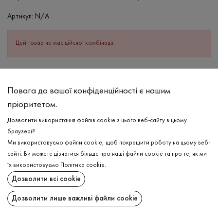
Артикул:
N/A
Цей товар не має дійсної комбінації.
ОПИС
Повага до вашої конфіденційності є нашим
Класична чоловіча футболка у бежевому кольорі стане
пріоритетом.
цікавим доповненням до Вашого гардероба, оскільки відшита в
літніх яскравих кольорах, які водночас легко комбінуються з
Дозволити використання файлів cookie з цього веб-сайту в цьому
різними елементами одягу! Має короткий рукав та горловину
браузері?
V-подібної форми з рібани, яка не тільки виглядає стильно, але
Ми використовуємо файли cookie, щоб покращити роботу на цьому веб-
й має гарну міцність та здатність зберігати форму. Бавовняний
сайті. Ви можете дізнатися більше про наші файли cookie та про те, як ми
склад з додаванням еластану надає виробу зносостійкості та
їх використовуємо
Політика cookie
.
водночас ніжної на дотик фактури.
ДОСТАВКА
Дозволити всі cookie
ПОВЕРНЕННЯ
СКЛАД
Дозволити лише важливі файли cookie
Бавовна - 95%, Еластан - 5%