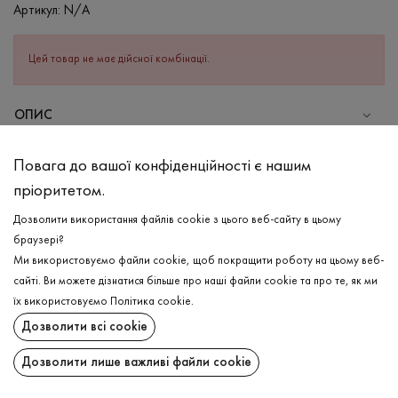
Артикул:
N/A
Цей товар не має дійсної комбінації.
ОПИС
Футболка в графітовому кольорі. Виріб класичного крою з
Повага до вашої конфіденційності є нашим
коротким рукавом та зі спущеною лінією плеча. Має круглу
пріоритетом.
горловину. Завдяки додаванню еластану виріб добре
тягнеться та зберігає ідеальну форму. Має приємну на дотик
Дозволити використання файлів cookie з цього веб-сайту в цьому
структуру, яка гармонійно виглядає на тілі та зберігає стійкість
браузері?
виробу на довгий час.
Ми використовуємо файли cookie, щоб покращити роботу на цьому веб-
сайті. Ви можете дізнатися більше про наші файли cookie та про те, як ми
СКЛАД
ДОСТАВКА
їх використовуємо
Політика cookie
.
Бавовна - 95%, Еластан - 5%
Дозволити всі cookie
ПОВЕРНЕННЯ
ДОГЛЯД
Дозволити лише важливі файли cookie
Прання в холодній воді (до 30 ° C)
Поширити: