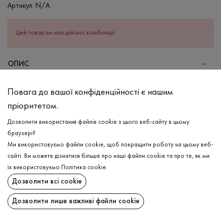
Артикул:
N/A
Цей товар не має дійсної комбінації.
ОПИС
Футболка в світло-блакитному кольорі. Виріб класичного
Повага до вашої конфіденційності є нашим
крою з коротким рукавом та зі спущеною лінією плеча. Має
пріоритетом.
круглу горловину. Завдяки додаванню еластану, виріб добре
тягнеться, та зберігає ідеальну форму. Має приємну на дотик
Дозволити використання файлів cookie з цього веб-сайту в цьому
структуру, яка гармонічно виглядає на тілі,та зберігає стійкість
браузері?
виробу на довгий час.
Ми використовуємо файли cookie, щоб покращити роботу на цьому веб-
сайті. Ви можете дізнатися більше про наші файли cookie та про те, як ми
СКЛАД
ДОСТАВКА
їх використовуємо
Політика cookie
.
Бавовна - 95%, Еластан - 5%
Дозволити всі cookie
ПОВЕРНЕННЯ
ДОГЛЯД
Дозволити лише важливі файли cookie
Прання в холодній воді (до 30 ° C)
Поширити: