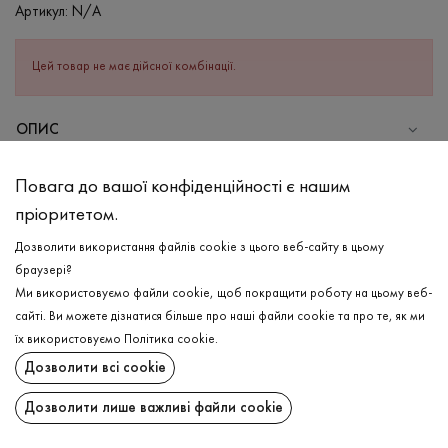
Артикул:
N/A
Цей товар не має дійсної комбінації.
ОПИС
СКЛАД
Повага до вашої конфіденційності є нашим
Бавовна - 95%, Еластан - 5%
пріоритетом.
ДОГЛЯД
Дозволити використання файлів cookie з цього веб-сайту в цьому
Прання в холодній воді (до 30 ° C)
браузері?
Ми використовуємо файли cookie, щоб покращити роботу на цьому веб-
Відбілювання заборонено
сайті. Ви можете дізнатися більше про наші файли cookie та про те, як ми
Прасувати при середній температурі
ДОСТАВКА
їх використовуємо
Політика cookie
.
Щадний віджим і сушка
Дозволити всі cookie
ПОВЕРНЕННЯ
Щадна хімчистка
Дозволити лише важливі файли cookie
Поширити: