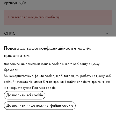
Артикул:
N/A
Цей товар не має дійсної комбінації.
ОПИС
Чоловічі спортивні шорти в синьому кольорі не тільки
Повага до вашої конфіденційності є нашим
найкомфортніший варіант сезону, адже в складі бавовна з
пріоритетом.
додаванням еластану, що в тандемі добре зберігають форму
та якість, але й водночас базовий та універсальний.По
Дозволити використання файлів cookie з цього веб-сайту в цьому
бокових швах оздоблений практичними кишенями, що стануть
браузері?
приємним доповненням для Ваших дрібниць.По низу виробу
Ми використовуємо файли cookie, щоб покращити роботу на цьому веб-
оброблений двостроковим швом.Можливий для комбінації з
сайті. Ви можете дізнатися більше про наші файли cookie та про те, як ми
різними видами футболок, для теплих літніх днів, просто
ДОСТАВКА
їх використовуємо
Політика cookie
.
необхідний елемент одягу!
Дозволити всі cookie
ПОВЕРНЕННЯ
СКЛАД
Дозволити лише важливі файли cookie
Бавовна - 95%, Еластан - 5%
Поширити: