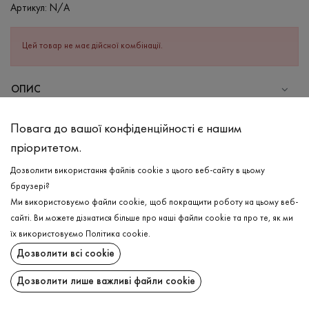
Артикул:
N/A
Цей товар не має дійсної комбінації.
ОПИС
СКЛАД
Повага до вашої конфіденційності є нашим
Бавовна - 80%, Поліестер - 20%
пріоритетом.
ДОГЛЯД
Дозволити використання файлів cookie з цього веб-сайту в цьому
Прання в холодній воді (до 30 ° C)
браузері?
Ми використовуємо файли cookie, щоб покращити роботу на цьому веб-
Відбілювання заборонено
сайті. Ви можете дізнатися більше про наші файли cookie та про те, як ми
Прасувати при середній температурі
ДОСТАВКА
їх використовуємо
Політика cookie
.
Щадний віджим і сушка
Дозволити всі cookie
ПОВЕРНЕННЯ
Щадна хімчистка
Дозволити лише важливі файли cookie
Поширити: