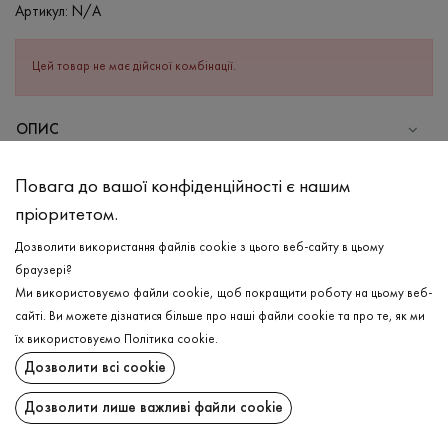
Артикул:
N/A
Цей товар не має дійсної комбінації.
ОПИС
СКЛАД
Повага до вашої конфіденційності є нашим
Бавовна - 95%, Еластан - 5%
пріоритетом.
ДОГЛЯД
Дозволити використання файлів cookie з цього веб-сайту в цьому
Прання в холодній воді (до 30 ° C)
браузері?
Ми використовуємо файли cookie, щоб покращити роботу на цьому веб-
Відбілювання заборонено
сайті. Ви можете дізнатися більше про наші файли cookie та про те, як ми
Прасувати при середній температурі
ДОСТАВКА
їх використовуємо
Політика cookie
.
Щадний віджим і сушка
Дозволити всі cookie
ПОВЕРНЕННЯ
Щадна хімчистка
Дозволити лише важливі файли cookie
Поширити: