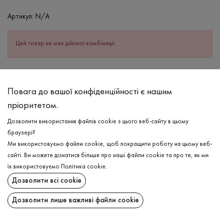
Артикул:
N/A
Цей товар не має дійсної комбінації.
ОПИС
Повага до вашої конфіденційності є нашим
Чудове поєднання базового стилю та комфорту для вашого
пріоритетом.
повсякденного гардероба в чоловічих синіх штанах. Виріб має
високу якість та зносостійкість, оскільки у складі є незначна
Дозволити використання файлів cookie з цього веб-сайту в цьому
кількість еластану та 95 % бавовни, завдяки чому відчуваються
браузері?
практичність та комфорт у кожному кроці. Штани оздоблені
Ми використовуємо файли cookie, щоб покращити роботу на цьому веб-
зручною резинкою на поясі, яка міцно тримається по фігурі, та
сайті. Ви можете дізнатися більше про наші файли cookie та про те, як ми
функціональними кишенями для ваших важливих дрібниць.
їх використовуємо
Політика cookie
.
ДОСТАВКА
Дозволити всі cookie
СКЛАД
ПОВЕРНЕННЯ
Бавовна - 95%, Еластан - 5%
Дозволити лише важливі файли cookie
ДОГЛЯД