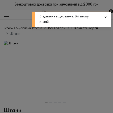
Безкоштовна доставка при замовленні від 2000 грн
0
З'єднання відновлене. Ви знову
онлайн.
Інтернет-магазин Promin
Всі товари
Штани та шорти
Штани
Штани