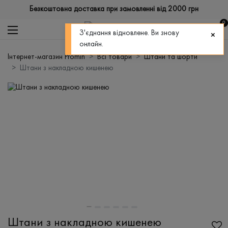
Безкоштовна доставка при замовленні від 2000 грн
0
З'єднання відновлене. Ви знову
онлайн.
Інтернет-магазин Promin
Всі товари
Штани та шорти
Штани з накладною кишенею
Штани з накладною кишенею