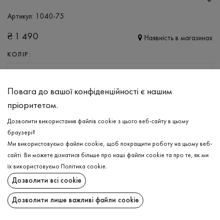
Артикул:
1040-75
₴
1 490
Наявність в магазинах
КОЛІР:
ШОКОЛАДНИЙ
Повага до вашої конфіденційності є нашим
РОЗМІР
пріоритетом.
S
M
L
XL
XXL
3XL
Дозволити використання файлів cookie з цього веб-сайту в цьому
браузері?
Ми використовуємо файли cookie, щоб покращити роботу на цьому веб-
ДОДАТИ ДО КОШИКА
сайті. Ви можете дізнатися більше про наші файли cookie та про те, як ми
їх використовуємо
Політика cookie
.
ОБЕРІТЬ РОЗМІР
Дозволити всі cookie
Штани
₴
1 490
Дозволити лише важливі файли cookie
ОПИС
ДОДАТИ ДО КОШИКА