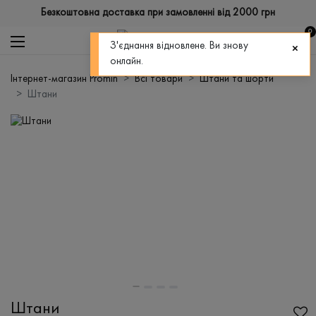
Безкоштовна доставка при замовленні від 2000 грн
0
З'єднання відновлене. Ви знову
онлайн.
Інтернет-магазин Promin
Всі товари
Штани та шорти
Штани
Штани