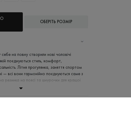
ДО
ОБЕРІТЬ РОЗМІР
у себе на повну створили нові чоловічі
 якій поєднуються стиль, комфорт,
сальність. Літня прогулянка, заняття спортом
і — всі вони гармонійно поєднуються саме з
а резинка на поясі та шнурочки для кращої
дійність у кожному русі. Легко поєднуються з
ок та невибагливі в догляді.