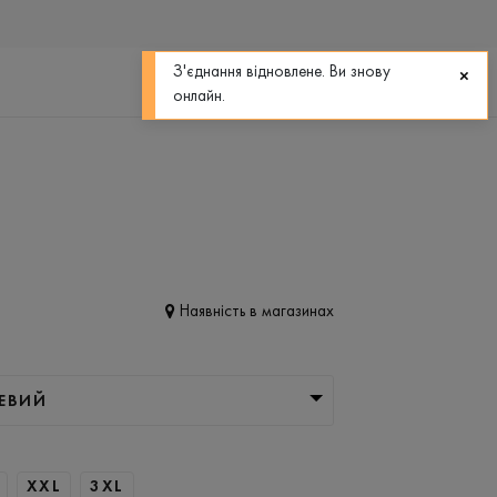
0
0
З'єднання відновлене. Ви знову
онлайн.
Наявність в магазинах
ЕВИЙ
XXL
3XL