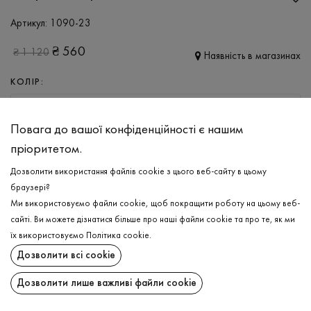
Артикул:
1090-23
₴
560
₴
1 120
Наявність в магазинах
КОЛІР:
ТЕМНО-СИНІЙ
Повага до вашої конфіденційності є нашим
РОЗМІР
пріоритетом.
S
M
L
XL
XXL
Дозволити використання файлів cookie з цього веб-сайту в цьому
браузері?
Ми використовуємо файли cookie, щоб покращити роботу на цьому веб-
ДОДАТИ ДО КОШИКА
сайті. Ви можете дізнатися більше про наші файли cookie та про те, як ми
їх використовуємо
Політика cookie
.
ОБЕРІТЬ РОЗМІР
Дозволити всі cookie
Шорти махрові
₴
560
Дозволити лише важливі файли cookie
ДОДАТИ ДО КОШИКА
ОПИС