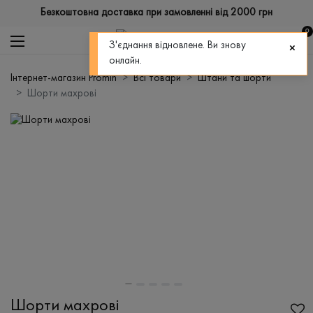
Безкоштовна доставка при замовленні від 2000 грн
0
З'єднання відновлене. Ви знову
онлайн.
Інтернет-магазин Promin
Всі товари
Штани та шорти
Шорти махрові
Шорти махрові