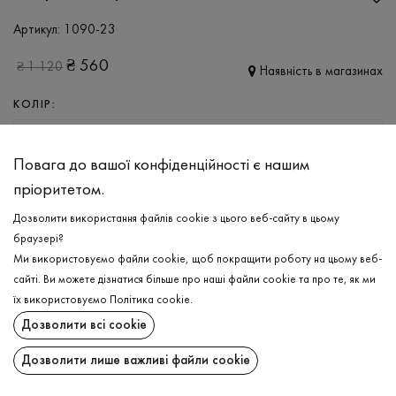
Артикул:
1090-23
₴
560
₴
1 120
Наявність в магазинах
КОЛІР:
ТЕМНО-СІРИЙ
Повага до вашої конфіденційності є нашим
РОЗМІР
пріоритетом.
S
M
L
XL
XXL
Дозволити використання файлів cookie з цього веб-сайту в цьому
браузері?
Ми використовуємо файли cookie, щоб покращити роботу на цьому веб-
ДОДАТИ ДО КОШИКА
сайті. Ви можете дізнатися більше про наші файли cookie та про те, як ми
їх використовуємо
Політика cookie
.
ОБЕРІТЬ РОЗМІР
Дозволити всі cookie
Шорти махрові
₴
560
Дозволити лише важливі файли cookie
ДОДАТИ ДО КОШИКА
ОПИС