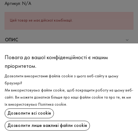
Артикул:
N/A
Цей товар не має дійсної комбінації.
ОПИС
СКЛАД
Повага до вашої конфіденційності є нашим
Бавовна - 95%, Еластан - 5%
пріоритетом.
ДОГЛЯД
Дозволити використання файлів cookie з цього веб-сайту в цьому
Прання в холодній воді (до 30 ° C)
браузері?
Ми використовуємо файли cookie, щоб покращити роботу на цьому веб-
Відбілювання заборонено
сайті. Ви можете дізнатися більше про наші файли cookie та про те, як ми
Прасувати при середній температурі
ДОСТАВКА
їх використовуємо
Політика cookie
.
Щадна хімчистка
Дозволити всі cookie
ПОВЕРНЕННЯ
Не можна віджимати і сушити в пральній машині
Дозволити лише важливі файли cookie
Поширити: