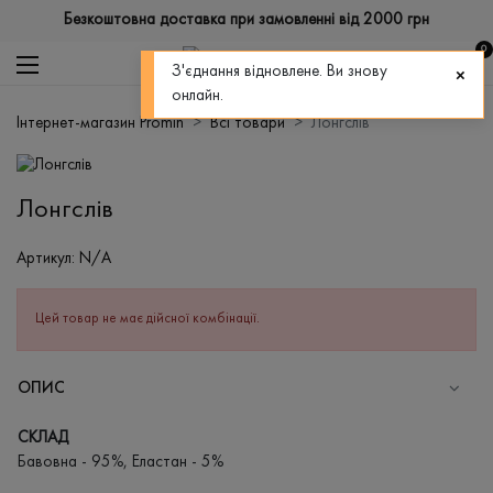
Безкоштовна доставка при замовленні від 2000 грн
0
З'єднання відновлене. Ви знову
онлайн.
Інтернет-магазин Promin
Всі товари
Лонгслів
Лонгслів
Артикул:
N/A
Цей товар не має дійсної комбінації.
ОПИС
СКЛАД
Бавовна - 95%, Еластан - 5%