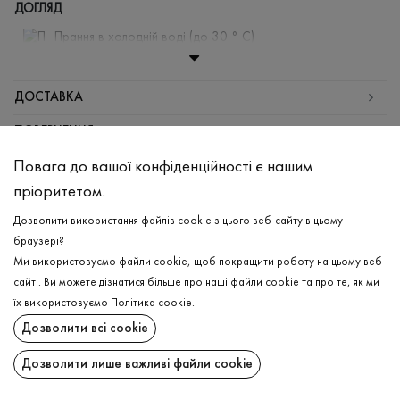
ДОГЛЯД
Прання в холодній воді (до 30 ° C)
Відбілювання заборонено
Прасувати при середній температурі
ДОСТАВКА
Щадна хімчистка
ПОВЕРНЕННЯ
Не можна віджимати і сушити в пральній машині
Повага до вашої конфіденційності є нашим
Поширити:
пріоритетом.
ChatGPT
Google
Perplexity
Grok
Дозволити використання файлів cookie з цього веб-сайту в цьому
AI
браузері?
Ми використовуємо файли cookie, щоб покращити роботу на цьому веб-
сайті. Ви можете дізнатися більше про наші файли cookie та про те, як ми
їх використовуємо
Політика cookie
.
Підпишіться на останні оновлення та дізнавайтеся про новинки та спеціальні
Дозволити всі cookie
пропозиції першими
Дозволити лише важливі файли cookie
ПІДПИСАТИСЯ