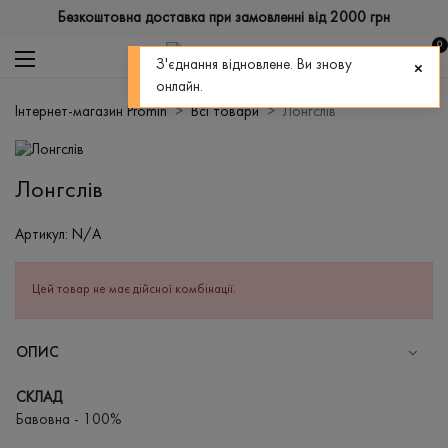
Безкоштовна доставка при замовленні від 2000 грн
0
З'єднання відновлене. Ви знову
онлайн.
Інтернет-магазин Promin
Всі товари
Лонгслів
Лонгслів
Артикул:
N/A
Цей товар не має дійсної комбінації.
ОПИС
СКЛАД
Бавовна - 100%