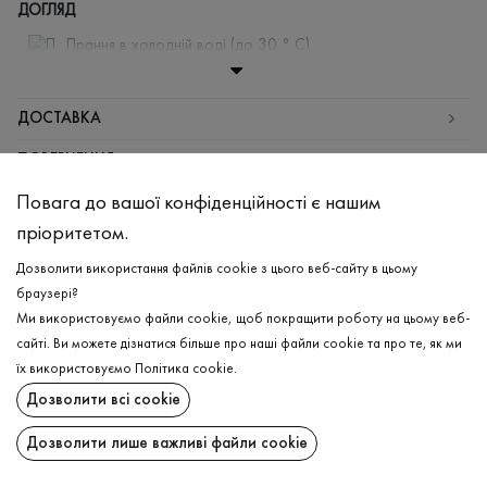
ДОГЛЯД
Прання в холодній воді (до 30 ° C)
Відбілювання заборонено
Прасувати при середній температурі
ДОСТАВКА
Щадний віджим і сушка
ПОВЕРНЕННЯ
Щадна хімчистка
Повага до вашої конфіденційності є нашим
Поширити:
пріоритетом.
ChatGPT
Google
Perplexity
Grok
Дозволити використання файлів cookie з цього веб-сайту в цьому
AI
браузері?
Ми використовуємо файли cookie, щоб покращити роботу на цьому веб-
сайті. Ви можете дізнатися більше про наші файли cookie та про те, як ми
їх використовуємо
Політика cookie
.
Підпишіться на останні оновлення та дізнавайтеся про новинки та спеціальні
Дозволити всі cookie
пропозиції першими
Дозволити лише важливі файли cookie
ПІДПИСАТИСЯ