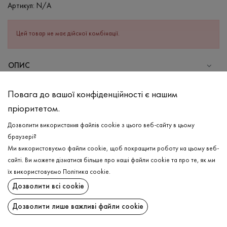
Артикул:
N/A
Цей товар не має дійсної комбінації.
ОПИС
СКЛАД
Повага до вашої конфіденційності є нашим
Бавовна - 50%, Акрил - 50%
пріоритетом.
ДОГЛЯД
Дозволити використання файлів cookie з цього веб-сайту в цьому
Прання в холодній воді (до 30 ° C)
браузері?
Ми використовуємо файли cookie, щоб покращити роботу на цьому веб-
Відбілювання заборонено
сайті. Ви можете дізнатися більше про наші файли cookie та про те, як ми
Прасувати при середній температурі
ДОСТАВКА
їх використовуємо
Політика cookie
.
Щадний віджим і сушка
Дозволити всі cookie
ПОВЕРНЕННЯ
Щадна хімчистка
Дозволити лише важливі файли cookie
Поширити: