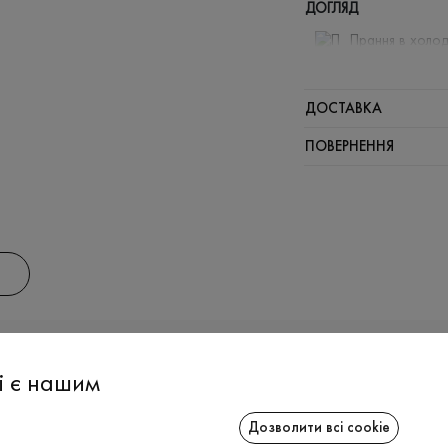
ДОГЛЯД
Прання в холод
Відбілюв
Прасувати
ДОСТАВКА
Щадна хі
ПОВЕРНЕННЯ
Не можна 
АС
ІНФОРМАЦІЯ
СПІВРОБІТ
і є нашим
Дозволити всі cookie