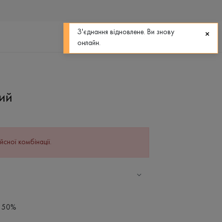
0
0
З'єднання відновлене. Ви знову
онлайн.
ний
йсної комбінації.
- 50%