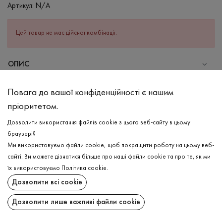
Артикул:
N/A
Цей товар не має дійсної комбінації.
ОПИС
СКЛАД
Повага до вашої конфіденційності є нашим
Віскоза - 98%, Еластан - 2%
пріоритетом.
ДОГЛЯД
Дозволити використання файлів cookie з цього веб-сайту в цьому
Прання в холодній воді (до 30 ° C)
браузері?
Ми використовуємо файли cookie, щоб покращити роботу на цьому веб-
Відбілювання заборонено
сайті. Ви можете дізнатися більше про наші файли cookie та про те, як ми
Прасувати при середній температурі
ДОСТАВКА
їх використовуємо
Політика cookie
.
Щадний віджим і сушка
Дозволити всі cookie
ПОВЕРНЕННЯ
Щадна хімчистка
Дозволити лише важливі файли cookie
Поширити: