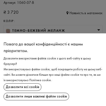
Артикул:
1060-07-B
₴
3 720
Наявність в магазинах
КОЛІР:
ТЕМНО-БЕЖЕВИЙ МЕЛАНЖ
РОЗМІР
Повага до вашої конфіденційності є нашим
M
L
XL
XXL
пріоритетом.
Дозволити використання файлів cookie з цього веб-сайту в цьому
браузері?
ДОДАТИ ДО КОШИКА
Ми використовуємо файли cookie, щоб покращити роботу на цьому веб-
сайті. Ви можете дізнатися більше про наші файли cookie та про те, як ми
ОБЕРІТЬ РОЗМІР
їх використовуємо
Політика cookie
.
Дозволити всі cookie
Гольф
₴
3 720
ОПИС
Дозволити лише важливі файли cookie
ДОДАТИ ДО КОШИКА
Незамінна класика чоловічого класичного гардероба