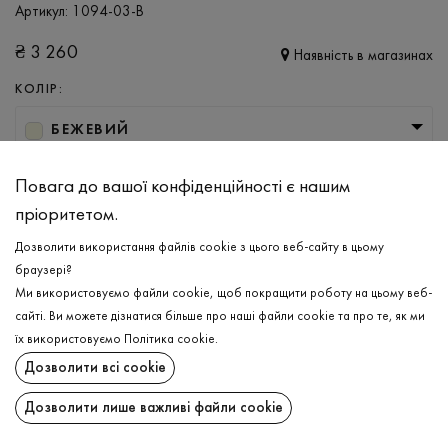
Артикул:
1094-03-B
₴
3 260
Наявність в магазинах
КОЛІР:
БЕЖЕВИЙ
РОЗМІР
Повага до вашої конфіденційності є нашим
L/XL
2XL/3XL
пріоритетом.
Дозволити використання файлів cookie з цього веб-сайту в цьому
браузері?
ДОДАТИ ДО КОШИКА
Ми використовуємо файли cookie, щоб покращити роботу на цьому веб-
сайті. Ви можете дізнатися більше про наші файли cookie та про те, як ми
ОБЕРІТЬ РОЗМІР
їх використовуємо
Політика cookie
.
Дозволити всі cookie
Светр
₴
3 260
ОПИС
Дозволити лише важливі файли cookie
ДОДАТИ ДО КОШИКА
Теплий, неймовірно комфортний чоловічий светр в сіро