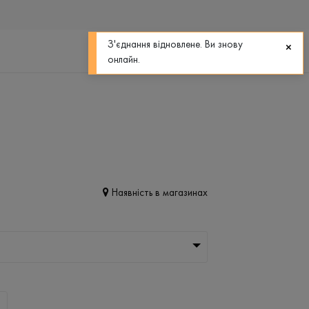
0
0
З'єднання відновлене. Ви знову
онлайн.
Наявність в магазинах
L