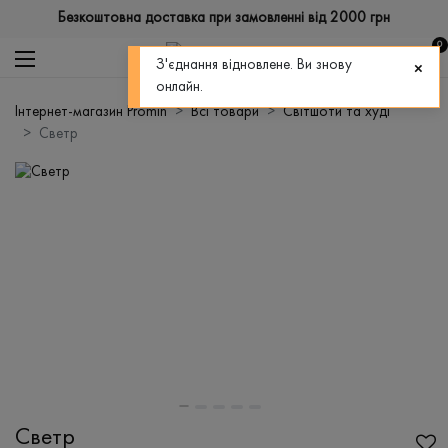
Безкоштовна доставка при замовленні від 2000 грн
0
З'єднання відновлене. Ви знову
онлайн.
Інтернет-магазин Promin
Всі товари
Світшоти та худі
Светр
Светр