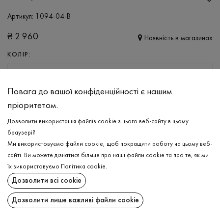
Артикул:
1094-04-B
₴
2 960
Наявність в магазинах
КОЛІР:
ГРАФІТ
Повага до вашої конфіденційності є нашим
РОЗМІР
пріоритетом.
L
XL
XXL
Дозволити використання файлів cookie з цього веб-сайту в цьому
браузері?
Ми використовуємо файли cookie, щоб покращити роботу на цьому веб-
ДОДАТИ ДО КОШИКА
сайті. Ви можете дізнатися більше про наші файли cookie та про те, як ми
їх використовуємо
Політика cookie
.
ОБЕРІТЬ РОЗМІР
Дозволити всі cookie
Светр
₴
2 960
Дозволити лише важливі файли cookie
ОПИС
ДОДАТИ ДО КОШИКА