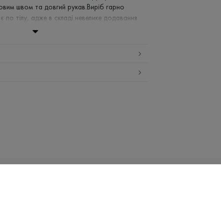
овим швом та довгий рукав.Виріб гарно
ає по тілу, адже в складі невелике додавання
тому виріб ще більш зносостійкий.
ан - 5%
ній воді (до 30 ° C)
заборонено
середній температурі
і сушка
ка
Email:
info@promin.ua
НИЦТВО
UA
Телефон:
+38 044 333-48-19