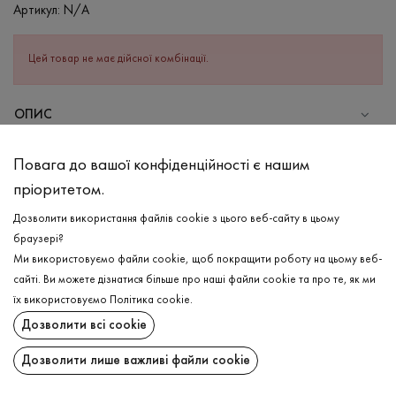
Артикул:
N/A
Цей товар не має дійсної комбінації.
ОПИС
СКЛАД
Повага до вашої конфіденційності є нашим
Бавовна - 100%
пріоритетом.
ДОГЛЯД
Дозволити використання файлів cookie з цього веб-сайту в цьому
Прання в теплій воді (до 40°С)
браузері?
Ми використовуємо файли cookie, щоб покращити роботу на цьому веб-
Відбілювання заборонено
сайті. Ви можете дізнатися більше про наші файли cookie та про те, як ми
Прасувати при високій температурі
ДОСТАВКА
їх використовуємо
Політика cookie
.
Можна віджимати і сушити в пральній машині
Дозволити всі cookie
ПОВЕРНЕННЯ
Хімчистка дозволена
Дозволити лише важливі файли cookie
Поширити: