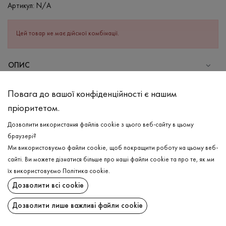
Артикул:
N/A
Цей товар не має дійсної комбінації.
ОПИС
СКЛАД
Повага до вашої конфіденційності є нашим
Бавовна - 95%, Еластан - 5%
пріоритетом.
ДОГЛЯД
Дозволити використання файлів cookie з цього веб-сайту в цьому
Прання в холодній воді (до 30 ° C)
браузері?
Ми використовуємо файли cookie, щоб покращити роботу на цьому веб-
Відбілювання заборонено
сайті. Ви можете дізнатися більше про наші файли cookie та про те, як ми
Прасувати при середній температурі
ДОСТАВКА
їх використовуємо
Політика cookie
.
Щадний віджим і сушка
Дозволити всі cookie
ПОВЕРНЕННЯ
Щадна хімчистка
Дозволити лише важливі файли cookie
Поширити: