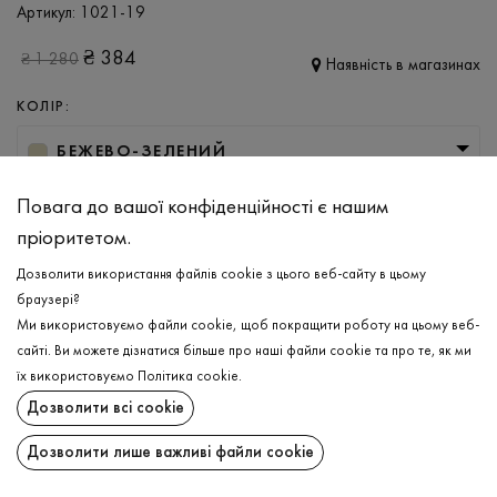
Артикул:
1021-19
₴
384
₴
1 280
Наявність в магазинах
КОЛІР:
БЕЖЕВО-ЗЕЛЕНИЙ
РОЗМІР
Повага до вашої конфіденційності є нашим
пріоритетом.
M
L
XL
XXL
3XL
Дозволити використання файлів cookie з цього веб-сайту в цьому
браузері?
ДОДАТИ ДО КОШИКА
Ми використовуємо файли cookie, щоб покращити роботу на цьому веб-
сайті. Ви можете дізнатися більше про наші файли cookie та про те, як ми
їх використовуємо
Політика cookie
.
ОБЕРІТЬ РОЗМІР
Дозволити всі cookie
Лонгслів
₴
384
ОПИС
Дозволити лише важливі файли cookie
ДОДАТИ ДО КОШИКА
Лонслів вільного крою в бежево-зеленому кольорі. Модель має