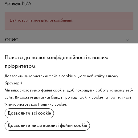
Артикул:
N/A
Цей товар не має дійсної комбінації.
ОПИС
СКЛАД
Повага до вашої конфіденційності є нашим
Бавовна - 95%, Еластан - 5%
пріоритетом.
ДОГЛЯД
Дозволити використання файлів cookie з цього веб-сайту в цьому
Прання в холодній воді (до 30 ° C)
браузері?
Ми використовуємо файли cookie, щоб покращити роботу на цьому веб-
Відбілювання заборонено
сайті. Ви можете дізнатися більше про наші файли cookie та про те, як ми
Прасувати при середній температурі
ДОСТАВКА
їх використовуємо
Політика cookie
.
Щадний віджим і сушка
Дозволити всі cookie
ПОВЕРНЕННЯ
Щадна хімчистка
Дозволити лише важливі файли cookie
Поширити: