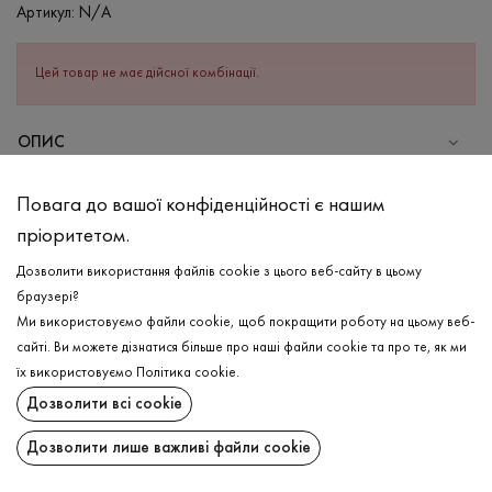
Артикул:
N/A
Цей товар не має дійсної комбінації.
ОПИС
СКЛАД
Повага до вашої конфіденційності є нашим
Бавовна - 95%, Еластан - 5%
пріоритетом.
ДОГЛЯД
Дозволити використання файлів cookie з цього веб-сайту в цьому
Прання в холодній воді (до 30 ° C)
браузері?
Ми використовуємо файли cookie, щоб покращити роботу на цьому веб-
Відбілювання заборонено
сайті. Ви можете дізнатися більше про наші файли cookie та про те, як ми
Прасувати при середній температурі
ДОСТАВКА
їх використовуємо
Політика cookie
.
Щадний віджим і сушка
Дозволити всі cookie
ПОВЕРНЕННЯ
Щадна хімчистка
Дозволити лише важливі файли cookie
Поширити: