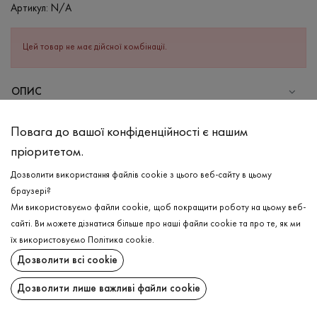
Артикул:
N/A
Цей товар не має дійсної комбінації.
ОПИС
СКЛАД
Повага до вашої конфіденційності є нашим
Бавовна - 100%
пріоритетом.
ДОГЛЯД
Дозволити використання файлів cookie з цього веб-сайту в цьому
Прання в теплій воді (до 40°С)
браузері?
Ми використовуємо файли cookie, щоб покращити роботу на цьому веб-
Відбілювання заборонено
сайті. Ви можете дізнатися більше про наші файли cookie та про те, як ми
Прасувати при високій температурі
ДОСТАВКА
їх використовуємо
Політика cookie
.
Можна віджимати і сушити в пральній машині
Дозволити всі cookie
ПОВЕРНЕННЯ
Хімчистка дозволена
Дозволити лише важливі файли cookie
Поширити: