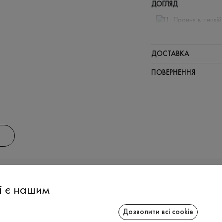
ДОГЛЯД
Прання в теплі
Відбілюв
Прасувати
ДОСТАВКА
Можна від
ПОВЕРНЕННЯ
Хімчистка
АС
ІНФОРМАЦІЯ
СПІВРОБІТ
і є нашим
Дозволити всі cookie