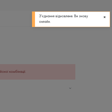
0
0
З'єднання відновлене. Ви знову
онлайн.
йсної комбінації.