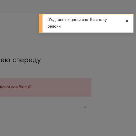
0
0
З'єднання відновлене. Ви знову
онлайн.
нею спереду
йсної комбінації.