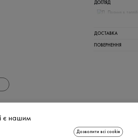
ДОГЛЯД
Прання в теплі
Відбілюв
Прасувати
ДОСТАВКА
Можна від
ПОВЕРНЕННЯ
Хімчистка
АС
ІНФОРМАЦІЯ
СПІВРОБІТ
і є нашим
Дозволити всі cookie