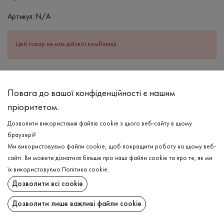
Артикул:
N/A
Цей товар не має дійсної комбінації.
ОПИС
Повага до вашої конфіденційності є нашим
СКЛАД
пріоритетом.
Бавовна - 100%
Дозволити використання файлів cookie з цього веб-сайту в цьому
ДОГЛЯД
браузері?
Прання в теплій воді (до 40°С)
Ми використовуємо файли cookie, щоб покращити роботу на цьому веб-
сайті. Ви можете дізнатися більше про наші файли cookie та про те, як ми
Відбілювання заборонено
їх використовуємо
Політика cookie
.
Прасувати при високій температурі
ДОСТАВКА
Дозволити всі cookie
Можна віджимати і сушити в пральній машині
ПОВЕРНЕННЯ
Дозволити лише важливі файли cookie
Хімчистка дозволена