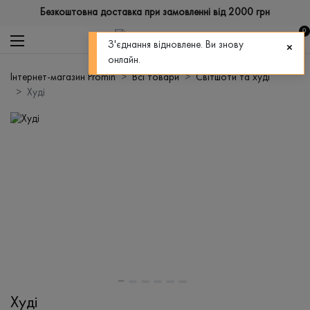
Безкоштовна доставка при замовленні від 2000 грн
0
З'єднання відновлене. Ви знову
онлайн.
Інтернет-магазин Promin
Всі товари
Світшоти та худі
Худі
Худі