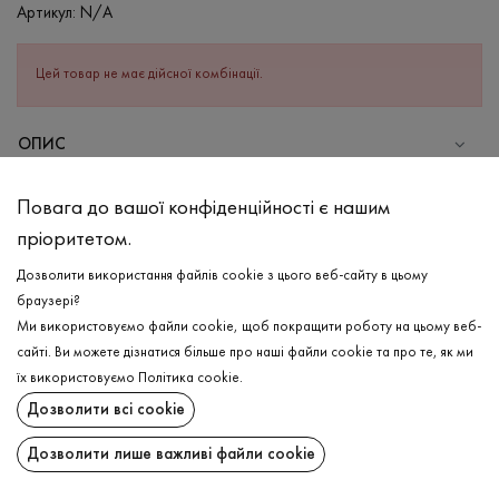
Артикул:
N/A
Цей товар не має дійсної комбінації.
ОПИС
СКЛАД
Повага до вашої конфіденційності є нашим
Бавовна - 100%
пріоритетом.
ДОГЛЯД
Дозволити використання файлів cookie з цього веб-сайту в цьому
Прання в теплій воді (до 40°С)
браузері?
Ми використовуємо файли cookie, щоб покращити роботу на цьому веб-
Відбілювання заборонено
сайті. Ви можете дізнатися більше про наші файли cookie та про те, як ми
Прасувати при високій температурі
ДОСТАВКА
їх використовуємо
Політика cookie
.
Можна віджимати і сушити в пральній машині
Дозволити всі cookie
ПОВЕРНЕННЯ
Хімчистка дозволена
Дозволити лише важливі файли cookie
Поширити: