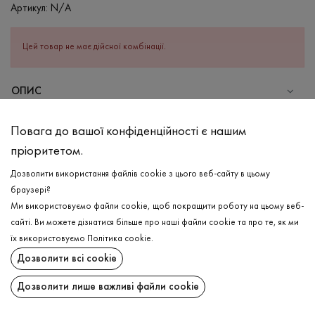
Артикул:
N/A
Цей товар не має дійсної комбінації.
ОПИС
СКЛАД
Повага до вашої конфіденційності є нашим
Бавовна - 100%
пріоритетом.
ДОГЛЯД
Дозволити використання файлів cookie з цього веб-сайту в цьому
Прання в теплій воді (до 40°С)
браузері?
Ми використовуємо файли cookie, щоб покращити роботу на цьому веб-
Відбілювання заборонено
сайті. Ви можете дізнатися більше про наші файли cookie та про те, як ми
Прасувати при високій температурі
ДОСТАВКА
їх використовуємо
Політика cookie
.
Можна віджимати і сушити в пральній машині
Дозволити всі cookie
ПОВЕРНЕННЯ
Хімчистка дозволена
Дозволити лише важливі файли cookie
Поширити: