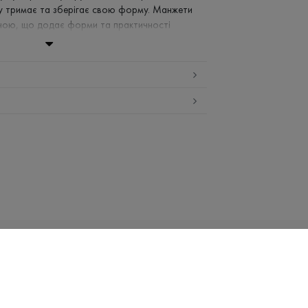
му тримає та зберігає свою форму. Манжети
аною, що додає форми та практичності
яний склад надає тілу легкості та не сковує
ль кожного дня в натуральних трикотажних
й воді (до 40°С)
заборонено
високій температурі
и і сушити в пральній машині
Email:
info@promin.ua
НИЦТВО
UA
олена
Телефон:
+38 044 333-48-19