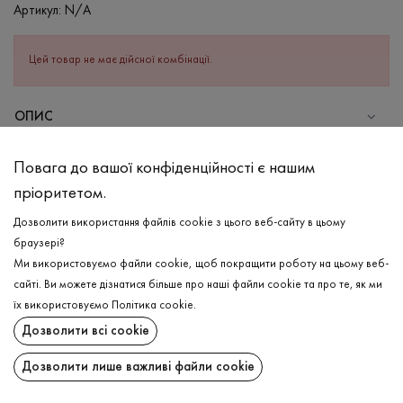
Артикул:
N/A
Цей товар не має дійсної комбінації.
ОПИС
СКЛАД
Повага до вашої конфіденційності є нашим
Поліестер - 100%
пріоритетом.
ДОГЛЯД
Дозволити використання файлів cookie з цього веб-сайту в цьому
Прання в холодній воді (до 30 ° C)
браузері?
Ми використовуємо файли cookie, щоб покращити роботу на цьому веб-
Відбілювання заборонено
сайті. Ви можете дізнатися більше про наші файли cookie та про те, як ми
Щадна хімчистка
ДОСТАВКА
їх використовуємо
Політика cookie
.
Не можна віджимати і сушити в пральній машині
Дозволити всі cookie
ПОВЕРНЕННЯ
Дозволити лише важливі файли cookie
Поширити: