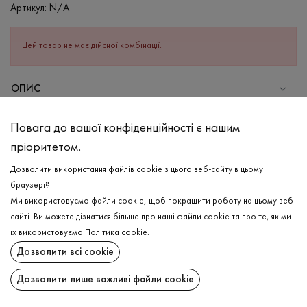
Артикул:
N/A
Цей товар не має дійсної комбінації.
ОПИС
СКЛАД
Повага до вашої конфіденційності є нашим
Поліестер - 100%
пріоритетом.
ДОГЛЯД
Дозволити використання файлів cookie з цього веб-сайту в цьому
Прання в холодній воді (до 30 ° C)
браузері?
Ми використовуємо файли cookie, щоб покращити роботу на цьому веб-
Відбілювання заборонено
сайті. Ви можете дізнатися більше про наші файли cookie та про те, як ми
Щадна хімчистка
ДОСТАВКА
їх використовуємо
Політика cookie
.
Не можна віджимати і сушити в пральній машині
Дозволити всі cookie
ПОВЕРНЕННЯ
Дозволити лише важливі файли cookie
Поширити: