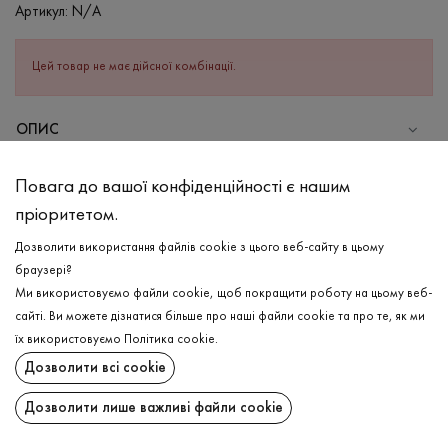
Артикул:
N/A
Цей товар не має дійсної комбінації.
ОПИС
СКЛАД
Повага до вашої конфіденційності є нашим
Бавовна - 100%
пріоритетом.
ДОГЛЯД
Дозволити використання файлів cookie з цього веб-сайту в цьому
Прання в теплій воді (до 40°С)
браузері?
Ми використовуємо файли cookie, щоб покращити роботу на цьому веб-
Відбілювання заборонено
сайті. Ви можете дізнатися більше про наші файли cookie та про те, як ми
Прасувати при високій температурі
ДОСТАВКА
їх використовуємо
Політика cookie
.
Можна віджимати і сушити в пральній машині
Дозволити всі cookie
ПОВЕРНЕННЯ
Хімчистка дозволена
Дозволити лише важливі файли cookie
Поширити: