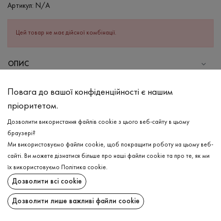
Артикул:
N/A
Цей товар не має дійсної комбінації.
ОПИС
СКЛАД
Повага до вашої конфіденційності є нашим
Бавовна - 95%, Еластан - 5%
пріоритетом.
ДОГЛЯД
Дозволити використання файлів cookie з цього веб-сайту в цьому
Прання в холодній воді (до 30 ° C)
браузері?
Ми використовуємо файли cookie, щоб покращити роботу на цьому веб-
Відбілювання заборонено
сайті. Ви можете дізнатися більше про наші файли cookie та про те, як ми
Прасувати при низькій температурі
ДОСТАВКА
їх використовуємо
Політика cookie
.
Не можна віджимати і сушити в пральній машині
Дозволити всі cookie
ПОВЕРНЕННЯ
Дозволити лише важливі файли cookie
Поширити: