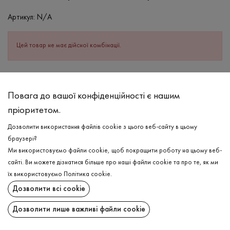
Артикул:
N/A
Цей товар не має дійсної комбінації.
ОПИС
Повага до вашої конфіденційності є нашим
СКЛАД
пріоритетом.
Бавовна - 100%
Дозволити використання файлів cookie з цього веб-сайту в цьому
ДОГЛЯД
браузері?
Прання в теплій воді (до 40°С)
Ми використовуємо файли cookie, щоб покращити роботу на цьому веб-
сайті. Ви можете дізнатися більше про наші файли cookie та про те, як ми
Відбілювання заборонено
їх використовуємо
Політика cookie
.
Прасувати при високій температурі
ДОСТАВКА
Дозволити всі cookie
Можна віджимати і сушити в пральній машині
ПОВЕРНЕННЯ
Дозволити лише важливі файли cookie
Хімчистка дозволена