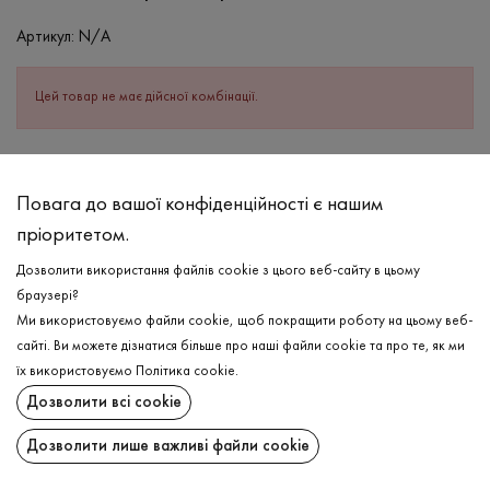
Артикул:
N/A
Цей товар не має дійсної комбінації.
ОПИС
Повага до вашої конфіденційності є нашим
СКЛАД
пріоритетом.
Віскоза - 95%, Еластан - 5%
Дозволити використання файлів cookie з цього веб-сайту в цьому
ДОГЛЯД
браузері?
Прання в холодній воді (до 30 ° C)
Ми використовуємо файли cookie, щоб покращити роботу на цьому веб-
сайті. Ви можете дізнатися більше про наші файли cookie та про те, як ми
Відбілювання заборонено
їх використовуємо
Політика cookie
.
Прасувати при середній температурі
ДОСТАВКА
Дозволити всі cookie
Щадна хімчистка
ПОВЕРНЕННЯ
Дозволити лише важливі файли cookie
Не можна віджимати і сушити в пральній машині