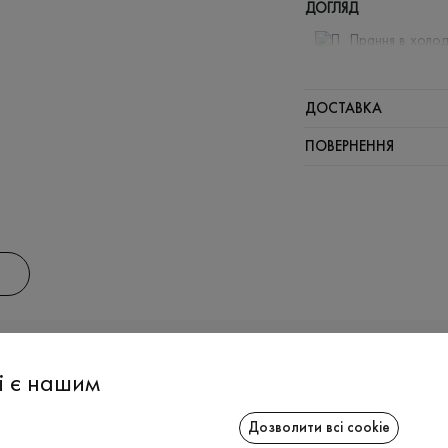
ДОГЛЯД
Прання в холод
Відбілюв
Прасувати
ДОСТАВКА
Щадний ві
ПОВЕРНЕННЯ
Щадна хі
АС
ІНФОРМАЦІЯ
СПІВРОБІТ
і є нашим
Дозволити всі cookie