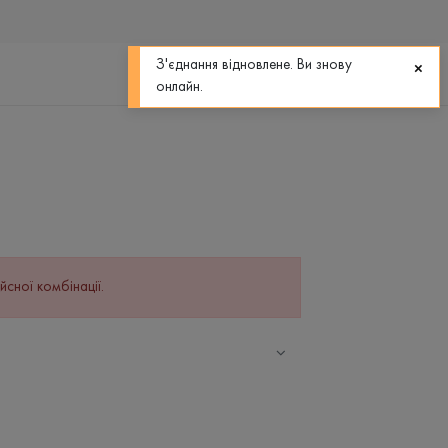
0
0
З'єднання відновлене. Ви знову
онлайн.
йсної комбінації.