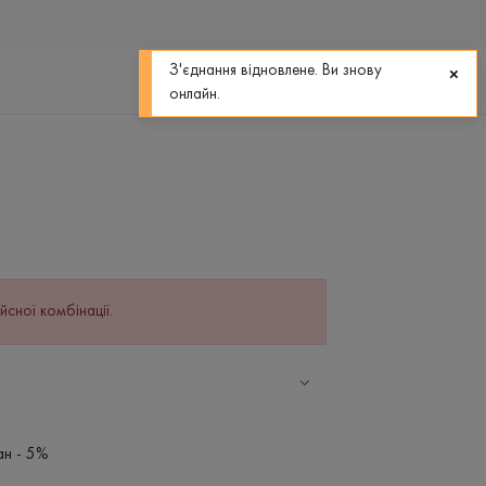
0
0
З'єднання відновлене. Ви знову
онлайн.
йсної комбінації.
ан - 5%