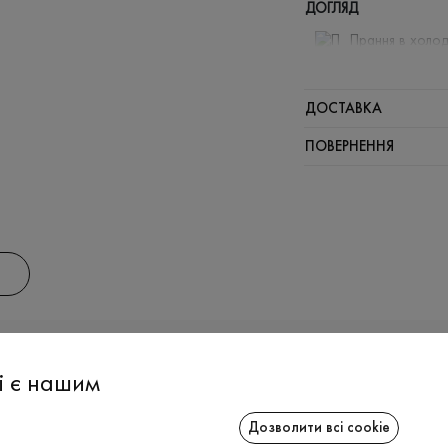
ДОГЛЯД
Прання в холод
Відбілюв
Прасувати
ДОСТАВКА
Щадний ві
ПОВЕРНЕННЯ
Щадна хі
АС
ІНФОРМАЦІЯ
СПІВРОБІТ
і є нашим
Дозволити всі cookie